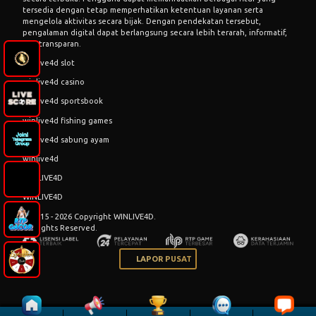
tersedia dengan tetap memperhatikan ketentuan layanan serta
mengelola aktivitas secara bijak. Dengan pendekatan tersebut,
pengalaman digital dapat berlangsung secara lebih terarah, informatif,
dan transparan.
winlive4d slot
winlive4d casino
winlive4d sportsbook
winlive4d fishing games
winlive4d sabung ayam
winlive4d
WINLIVE4D
WINLIVE4D
© 2015 - 2026 Copyright WINLIVE4D.
All Rights Reserved.
LAPOR PUSAT
qn****je Berhasil Withdraw Rp 7.328.000,00