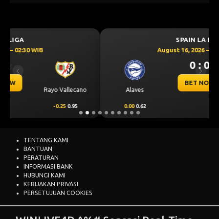
SPAIN LA LIGA
August 16, 2026 — 00:30 WIB
0 : 0
Previous
Next
BET NOW
Alaves
Getafe
0.00
0.62
0.00
-0.72
TENTANG KAMI
BANTUAN
PERATURAN
INFORMASI BANK
HUBUNGI KAMI
KEBIJAKAN PRIVASI
PERSETUJUAN COOKIES