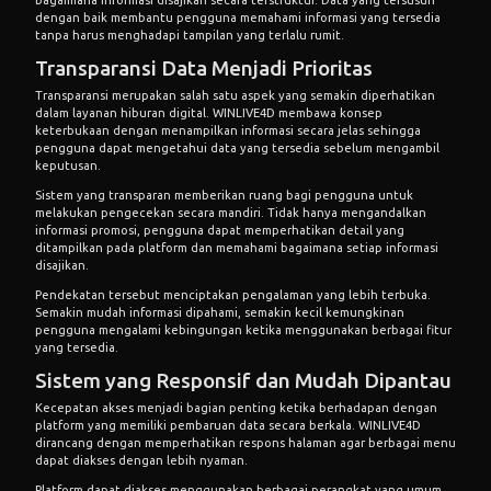
bagaimana informasi disajikan secara terstruktur. Data yang tersusun
dengan baik membantu pengguna memahami informasi yang tersedia
tanpa harus menghadapi tampilan yang terlalu rumit.
Transparansi Data Menjadi Prioritas
Transparansi merupakan salah satu aspek yang semakin diperhatikan
dalam layanan hiburan digital. WINLIVE4D membawa konsep
keterbukaan dengan menampilkan informasi secara jelas sehingga
pengguna dapat mengetahui data yang tersedia sebelum mengambil
keputusan.
Sistem yang transparan memberikan ruang bagi pengguna untuk
melakukan pengecekan secara mandiri. Tidak hanya mengandalkan
informasi promosi, pengguna dapat memperhatikan detail yang
ditampilkan pada platform dan memahami bagaimana setiap informasi
disajikan.
Pendekatan tersebut menciptakan pengalaman yang lebih terbuka.
Semakin mudah informasi dipahami, semakin kecil kemungkinan
pengguna mengalami kebingungan ketika menggunakan berbagai fitur
yang tersedia.
Sistem yang Responsif dan Mudah Dipantau
Kecepatan akses menjadi bagian penting ketika berhadapan dengan
platform yang memiliki pembaruan data secara berkala.
WINLIVE4D
dirancang dengan memperhatikan respons halaman agar berbagai menu
dapat diakses dengan lebih nyaman.
Platform dapat diakses menggunakan berbagai perangkat yang umum