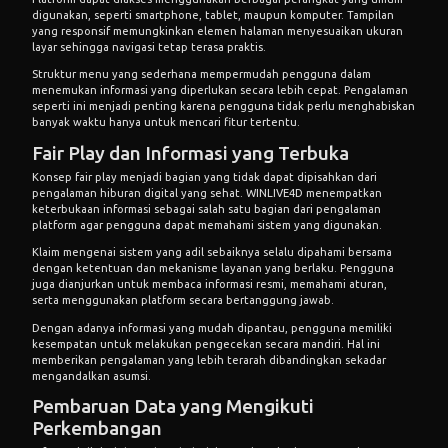
digunakan, seperti smartphone, tablet, maupun komputer. Tampilan
yang responsif memungkinkan elemen halaman menyesuaikan ukuran
layar sehingga navigasi tetap terasa praktis.
Struktur menu yang sederhana mempermudah pengguna dalam
menemukan informasi yang diperlukan secara lebih cepat. Pengalaman
seperti ini menjadi penting karena pengguna tidak perlu menghabiskan
banyak waktu hanya untuk mencari fitur tertentu.
Fair Play dan Informasi yang Terbuka
Konsep fair play menjadi bagian yang tidak dapat dipisahkan dari
pengalaman hiburan digital yang sehat. WINLIVE4D menempatkan
keterbukaan informasi sebagai salah satu bagian dari pengalaman
platform agar pengguna dapat memahami sistem yang digunakan.
Klaim mengenai sistem yang adil sebaiknya selalu dipahami bersama
dengan ketentuan dan mekanisme layanan yang berlaku. Pengguna
juga dianjurkan untuk membaca informasi resmi, memahami aturan,
serta menggunakan platform secara bertanggung jawab.
Dengan adanya informasi yang mudah dipantau, pengguna memiliki
kesempatan untuk melakukan pengecekan secara mandiri. Hal ini
memberikan pengalaman yang lebih terarah dibandingkan sekadar
mengandalkan asumsi.
Pembaruan Data yang Mengikuti
Perkembangan