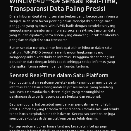
WINLIVE4D ^%# Sensasi Real-Time,
Transparansi Data Paling Presisi
Di era hiburan digital yang semakin berkembang, kecepatan informasi
menjadi salah satu faktor penting dalam menciptakan pengalaman
pengguna yang nyaman.
WINLIVE4D
hadir dengan pendekatan yang
mengutamakan pembaruan informasi secara real-time, tampilan data
yang mudah dipahami, serta sistem yang dirancang untuk memberikan
pengalaman digital secara transparan.
Bukan sekadar menghadirkan berbagai pilihan hiburan dalam satu
platform, WINLIVE4D berusaha membangun lingkungan yang
mengedepankan keterbukaan informasi. Pengguna dapat mengikuti
perubahan data dengan lebih cepat sehingga setiap informasi yang
ditampilkan terasa relevan dengan kondisi terbaru.
Sensasi Real-Time dalam Satu Platform
Keunggulan sistem real-time terletak pada kemampuan memperbarui
informasi tanpa harus mengandalkan proses manual yang berulang.
WINLIVE4D memanfaatkan sistem digital yang memungkinkan
pembaruan data berlangsung secara berkala dan responsif.
Bagi pengguna, hal tersebut memberikan pengalaman yang lebih
praktis. Informasi yang tersedia dapat dipantau melalui satu antarmuka
tanpa harus berpindah-pindah halaman. Kecepatan pembaruan juga
membuat aktivitas di dalam platform terasa lebih dinamis.
Konsep real-time bukan hanya tentang kecepatan, tetapi juga