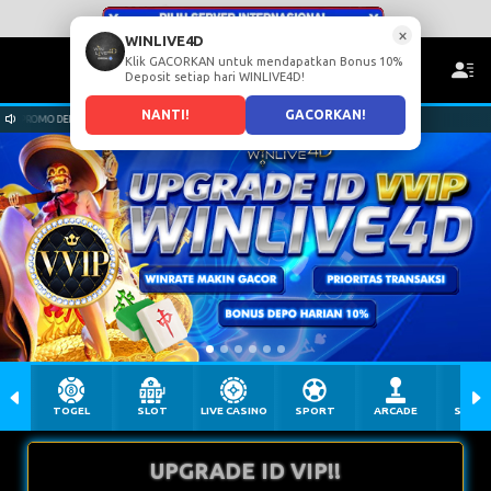
×
WINLIVE4D
Klik GACORKAN untuk mendapatkan Bonus 10%
Deposit setiap hari WINLIVE4D!
NANTI!
GACORKAN!
OMO DEPOSIT HARIAN 10% SETIAP HARI HANYA DI WHATSAPP ADMIN WINLIVE4D
HALLO 
TOGEL
SLOT
LIVE CASINO
SPORT
ARCADE
SABU
UPGRADE ID VIP!!