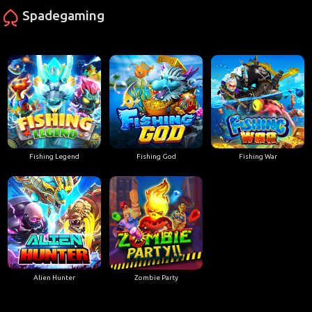
Spadegaming
Fishing Legend
Fishing God
Fishing War
Alien Hunter
Zombie Party