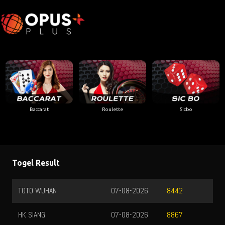
Baccarat
Roulette
Sicbo
Togel Result
07-08-2026
TOTO MACAU0000
8442
07-08-2026
TOTO MACAU1300
8867