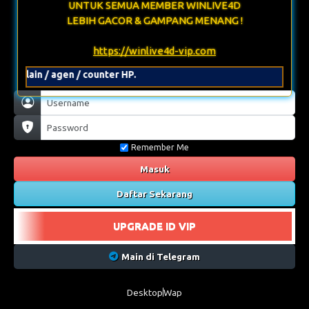
UNTUK SEMUA MEMBER WINLIVE4D
LEBIH GACOR & GAMPANG MENANG !
https://winlive4d-vip.com
lain / agen / counter HP.
Remember Me
Masuk
Daftar Sekarang
UPGRADE ID VIP
Main di Telegram
Desktop
Wap