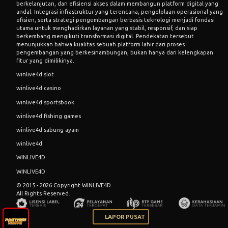
berkelanjutan, dan efisiensi akses dalam membangun platform digital yang
andal. Integrasi infrastruktur yang terencana, pengelolaan operasional yang
efisien, serta strategi pengembangan berbasis teknologi menjadi fondasi
utama untuk menghadirkan layanan yang stabil, responsif, dan siap
berkembang mengikuti transformasi digital. Pendekatan tersebut
menunjukkan bahwa kualitas sebuah platform lahir dari proses
pengembangan yang berkesinambungan, bukan hanya dari kelengkapan
fitur yang dimilikinya.
winlive4d slot
winlive4d casino
winlive4d sportsbook
winlive4d fishing games
winlive4d sabung ayam
winlive4d
WINLIVE4D
WINLIVE4D
© 2015 - 2026 Copyright WINLIVE4D.
All Rights Reserved.
LAPOR PUSAT