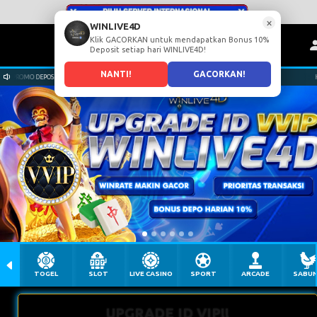
×
WINLIVE4D
Klik GACORKAN untuk mendapatkan Bonus 10%
Deposit setiap hari WINLIVE4D!
NANTI!
GACORKAN!
OMO DEPOSIT HARIAN 10% SETIAP HARI HANYA DI WHATSAPP ADMIN WINLIVE4D
HALLO 
TOGEL
SLOT
LIVE CASINO
SPORT
ARCADE
SABU
UPGRADE ID VIP!!