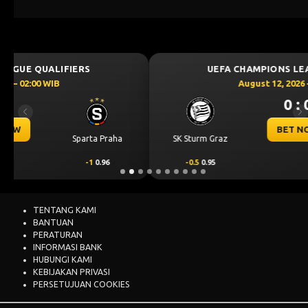
UEFA CHAMPIONS LEAGUE QUALIFIERS
August 12, 2026 — 01:30 WIB
0 : 0
Previous
Ne
BET NOW
SK Sturm Graz
Fenerbahce
-0.5
0.95
0.5
0.87
TENTANG KAMI
BANTUAN
PERATURAN
INFORMASI BANK
HUBUNGI KAMI
KEBIJAKAN PRIVASI
PERSETUJUAN COOKIES