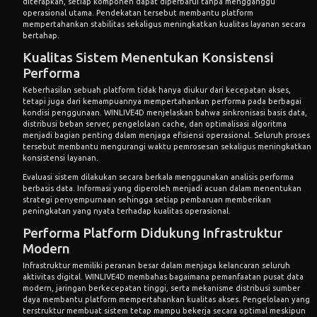
diterapkan, setiap komponen dapat diperbarui tanpa mengganggu
operasional utama. Pendekatan tersebut membantu platform
mempertahankan stabilitas sekaligus meningkatkan kualitas layanan secara
bertahap.
Kualitas Sistem Menentukan Konsistensi
Performa
Keberhasilan sebuah platform tidak hanya diukur dari kecepatan akses,
tetapi juga dari kemampuannya mempertahankan performa pada berbagai
kondisi penggunaan.
WINLIVE4D
menjelaskan bahwa sinkronisasi basis data,
distribusi beban server, pengelolaan cache, dan optimalisasi algoritma
menjadi bagian penting dalam menjaga efisiensi operasional. Seluruh proses
tersebut membantu mengurangi waktu pemrosesan sekaligus meningkatkan
konsistensi layanan.
Evaluasi sistem dilakukan secara berkala menggunakan analisis performa
berbasis data. Informasi yang diperoleh menjadi acuan dalam menentukan
strategi penyempurnaan sehingga setiap pembaruan memberikan
peningkatan yang nyata terhadap kualitas operasional.
Performa Platform Didukung Infrastruktur
Modern
Infrastruktur memiliki peranan besar dalam menjaga kelancaran seluruh
aktivitas digital. WINLIVE4D membahas bagaimana pemanfaatan pusat data
modern, jaringan berkecepatan tinggi, serta mekanisme distribusi sumber
daya membantu platform mempertahankan kualitas akses. Pengelolaan yang
terstruktur membuat sistem tetap mampu bekerja secara optimal meskipun