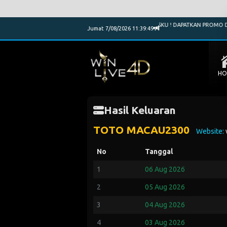
HALLO BOSKU ! DAPATKAN PROMO DEPOSIT
Jumat 7/08/2026 11:39:50
HO
Hasil Keluaran
TOTO MACAU2300
Website:
No
Tanggal
1
06 Aug 2026
2
05 Aug 2026
3
04 Aug 2026
4
03 Aug 2026