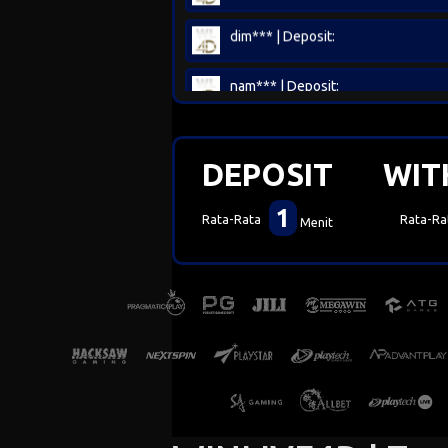
nam*** | Deposit:
gal*** | Deposit:
perm*** | Deposit:
DEPOSIT
WI
sit*** | Deposit:
1
Rata-Rata
Rata-Ra
Menit
uta*** | Deposit:
bali*** | Deposit:
usa*** | Deposit:
van*** | Deposit:
ani*** | Deposit: