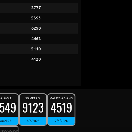
2777
5593
6290
4462
5110
4120
ALAYSIA
SG METRO
MALAYSIA SIANG
549
9123
4519
/8/2026
7/8/2026
7/8/2026
 MACAU2300