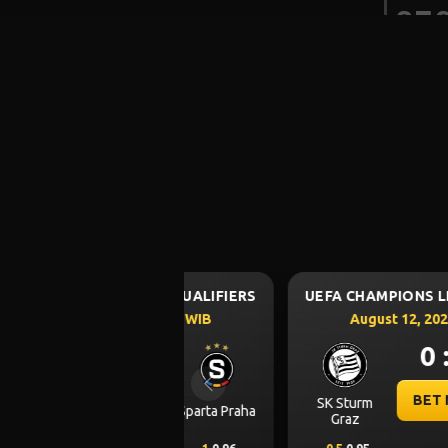
65
7/8/20
UEFA CHAMPIONS LEAGUE QUALIF
August 11, 2026 — 22:59 WIB
0 : 0
Previous
BET NOW
Union 
Bodo Glimt
Gill