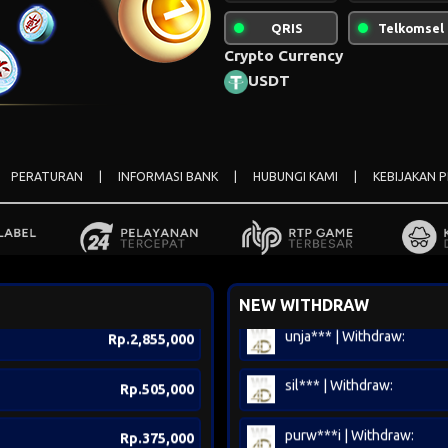
QRIS
Telkomsel
Crypto Currency
USDT
nad*** | Withdraw:
Rp.1,405,000
perm*** | Withdraw:
Rp.190,000
PERATURAN
|
INFORMASI BANK
|
HUBUNGI KAMI
|
KEBIJAKAN P
van*** | Withdraw:
Rp.2,110,000
firga***ro | Withdraw:
Rp.2,050,000
unja*** | Withdraw:
Rp.2,855,000
NEW WITHDRAW
sil*** | Withdraw:
Rp.505,000
purw***i | Withdraw:
Rp.375,000
gal*** | Withdraw: