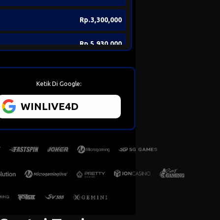
Rp.3,300,000
Rp.5,930,000
Rp.3,900,000
Rp.14,840,000
Ketik Di Google:
Rp.1,490,000
WINLIVE4D
Rp.6,320,000
Rp.5,200,000
Rp.8,250,000
Rp.14,660,000
Rp.4,930,000