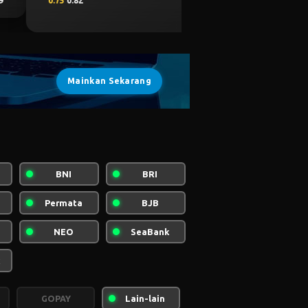
5
0.66
-0.75
-0.90
Mainkan Sekarang
BNI
BRI
Permata
BJB
NEO
SeaBank
GOPAY
Lain-lain