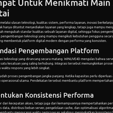
pat Untuk Menikmati Main S
tai
zami*** | Withdraw:
Rp.3,510,000
alui ulasan teknologi, kualitas sistem, performa layanan, inovasi berkelanju
alm*** | Withdraw:
Rp.3,140,000
tidak hanya dituntut menyediakan layanan yang lengkap, tetapi juga mampu m
ah mengubah standar kualitas sebuah layanan digital, sehingga fokus pengem
erta pengembangan teknologi yang mampu mengikuti kebutuhan pengguna secara
bali*** | Withdraw:
Rp.2,600,000
ng membentuk platform digital modern dengan performa yang konsisten.
ondasi Pengembangan Platform
nam*** | Withdraw:
Rp.225,000
ndasi teknologi yang dirancang secara matang. WINLIVE4D mengulas bahwa serve
sit*** | Withdraw:
Rp.100,000
i satu kesatuan yang saling terhubung. Integrasi tersebut memungkinkan proses
 waktu respons yang lebih singkat.
dim*** | Withdraw:
Rp.160,000
udah proses pengembangan jangka panjang. Ketika kapasitas perlu diperluas a
operasional utama. Pendekatan tersebut membantu platform mempertahankan 
koko***u | Withdraw:
Rp.3,295,000
ntukan Konsistensi Performa
rah*** | Withdraw:
Rp.3,240,000
kur dari kecepatan akses, tetapi juga dari kemampuannya mempertahankan pe
s data, distribusi beban server, pengelolaan cache, dan optimalisasi algorit
uta*** | Withdraw:
Rp.1,545,000
t membantu mengurangi waktu pemrosesan sekaligus meningkatkan konsistensi 