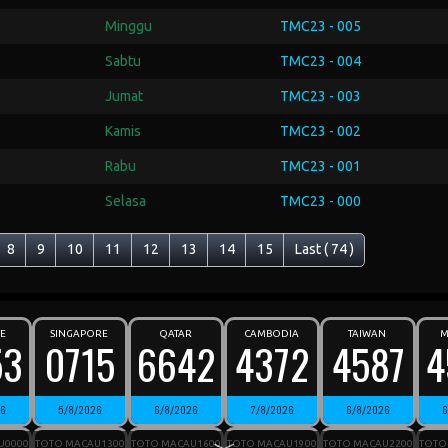
Minggu
TMC23 - 005
Sabtu
TMC23 - 004
Jumat
TMC23 - 003
Kamis
TMC23 - 002
Rabu
TMC23 - 001
Selasa
TMC23 - 000
8
9
10
11
12
13
14
15
Last ( 74 )
YE
SINGAPORE
QATAR
CAMBODIA
TAIWAN
M
53
0715
6642
4372
4587
4
26
5/8/2026
6/8/2026
7/8/2026
6/8/2026
6
U0000
TOTO MACAU1300
TOTO MACAU1600
TOTO MACAU1900
TOTO MACAU2200
TOTO