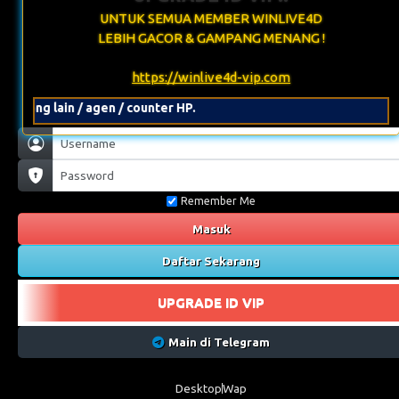
UNTUK SEMUA MEMBER WINLIVE4D
LEBIH GACOR & GAMPANG MENANG !
https://winlive4d-vip.com
ng lain / agen / counter HP.
Remember Me
Masuk
Daftar Sekarang
UPGRADE ID VIP
Main di Telegram
Desktop
Wap