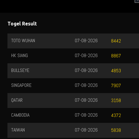
Togel Result
07-08-2026
TOTO MACAU0000
8442
07-08-2026
TOTO MACAU1300
8867
07-08-2026
TOTO MACAU1600
4853
07-08-2026
TOTO MACAU1900
7907
07-08-2026
TOTO MACAU2200
3158
07-08-2026
TOTO MACAU2300
4372
07-08-2026
5838