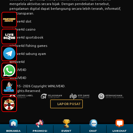
mengelola aktivitas secara bijak. Dengan pendekatan tersebut,
pengalaman digital dapat berlangsung secara lebih terarah, informatif,
dan transparan.
winlive4d slot
winlive4d casino
winlive4d sportsbook
winlive4d fishing games
winlive4d sabung ayam
winlive4d
WINLIVE4D
WINLIVE4D
© 2015 - 2026 Copyright WINLIVE4D.
All Rights Reserved.
LAPOR PUSAT
ox****la Berhasil Withdraw Rp 6.129.000,00
BERANDA
PROMOSI
EVENT
CHAT
LIVECHAT