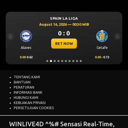
SPAIN LA LIGA
August 16, 2026 — 00:30 WIB
0 : 0
Previous
Next
BET NOW
Alaves
Getafe
0.00
0.62
0.00
-0.72
TENTANG KAMI
BANTUAN
PERATURAN
INFORMASI BANK
HUBUNGI KAMI
KEBIJAKAN PRIVASI
PERSETUJUAN COOKIES
WINLIVE4D ^%# Sensasi Real-Time,