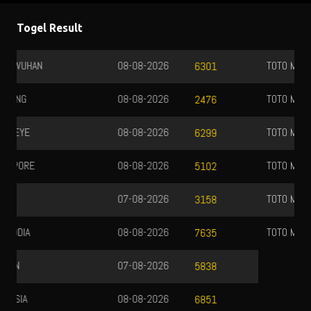
Togel Result
TOTO MACAU0000
08-08-2026
4072
TOTO MACAU1300
08-08-2026
0342
TOTO MACAU1600
08-08-2026
2957
TOTO MACAU1900
08-08-2026
9031
TOTO MACAU2200
07-08-2026
9178
TOTO MACAU2300
07-08-2026
9141