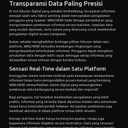
Transparansi Data Paling Presisi
Di era hiburan digital yang semakin berkembang, kecepatan informasi
menjadi salah satu faktor penting dalam menciptakan pengalaman
pengguna yang nyaman.
WINLIVE4D
hadir dengan pendekatan yang
mengutamakan pembaruan informasi secara real-time, tampilan data
yang mudah dipahami, serta sistem yang dirancang untuk memberikan
pengalaman digital secara transparan.
Bukan sekadar menghadirkan berbagai pilihan hiburan dalam satu
platform, WINLIVE4D berusaha membangun lingkungan yang
mengedepankan keterbukaan informasi. Pengguna dapat mengikuti
perubahan data dengan lebih cepat sehingga setiap informasi yang
ditampilkan terasa relevan dengan kondisi terbaru.
Sensasi Real-Time dalam Satu Platform
Keunggulan sistem real-time terletak pada kemampuan memperbarui
informasi tanpa harus mengandalkan proses manual yang berulang.
WINLIVE4D memanfaatkan sistem digital yang memungkinkan
pembaruan data berlangsung secara berkala dan responsif.
Bagi pengguna, hal tersebut memberikan pengalaman yang lebih
praktis. Informasi yang tersedia dapat dipantau melalui satu antarmuka
tanpa harus berpindah-pindah halaman. Kecepatan pembaruan juga
membuat aktivitas di dalam platform terasa lebih dinamis.
Konsep real-time bukan hanya tentang kecepatan, tetapi juga
bagaimana informasi disajikan secara terstruktur. Data yang tersusun
dengan baik membantu pengguna memahami informasi yang tersedia