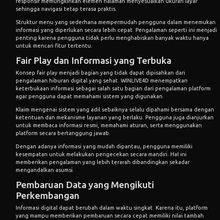
responsif memungkinkan elemen halaman menyesuaikan ukuran layar
sehingga navigasi tetap terasa praktis.
Struktur menu yang sederhana mempermudah pengguna dalam menemukan
informasi yang diperlukan secara lebih cepat. Pengalaman seperti ini menjadi
penting karena pengguna tidak perlu menghabiskan banyak waktu hanya
untuk mencari fitur tertentu.
Fair Play dan Informasi yang Terbuka
Konsep fair play menjadi bagian yang tidak dapat dipisahkan dari
pengalaman hiburan digital yang sehat. WINLIVE4D menempatkan
keterbukaan informasi sebagai salah satu bagian dari pengalaman platform
agar pengguna dapat memahami sistem yang digunakan.
Klaim mengenai sistem yang adil sebaiknya selalu dipahami bersama dengan
ketentuan dan mekanisme layanan yang berlaku. Pengguna juga dianjurkan
untuk membaca informasi resmi, memahami aturan, serta menggunakan
platform secara bertanggung jawab.
Dengan adanya informasi yang mudah dipantau, pengguna memiliki
kesempatan untuk melakukan pengecekan secara mandiri. Hal ini
memberikan pengalaman yang lebih terarah dibandingkan sekadar
mengandalkan asumsi.
Pembaruan Data yang Mengikuti
Perkembangan
Informasi digital dapat berubah dalam waktu singkat. Karena itu, platform
yang mampu memberikan pembaruan secara cepat memiliki nilai tambah