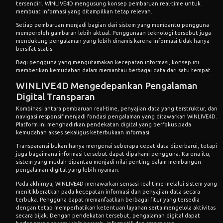
tersendiri. WINLIVE4D mengusung konsep pembaruan real-time untuk
membuat informasi yang ditampilkan tetap relevan.
Setiap pembaruan menjadi bagian dari sistem yang membantu pengguna
memperoleh gambaran lebih aktual. Penggunaan teknologi tersebut juga
mendukung pengalaman yang lebih dinamis karena informasi tidak hanya
bersifat statis.
Bagi pengguna yang mengutamakan kecepatan informasi, konsep ini
memberikan kemudahan dalam memantau berbagai data dari satu tempat.
WINLIVE4D Mengedepankan Pengalaman
Digital Transparan
Kombinasi antara pembaruan real-time, penyajian data yang terstruktur, dan
navigasi responsif menjadi fondasi pengalaman yang ditawarkan WINLIVE4D.
Platform ini menghadirkan pendekatan digital yang berfokus pada
kemudahan akses sekaligus keterbukaan informasi.
Transparansi bukan hanya mengenai seberapa cepat data diperbarui, tetapi
juga bagaimana informasi tersebut dapat dipahami pengguna. Karena itu,
sistem yang mudah dipantau menjadi nilai penting dalam membangun
pengalaman digital yang lebih nyaman.
Pada akhirnya,
WINLIVE4D
menawarkan sensasi real-time melalui sistem yang
menitikberatkan pada kecepatan informasi dan penyajian data secara
terbuka. Pengguna dapat memanfaatkan berbagai fitur yang tersedia
dengan tetap memperhatikan ketentuan layanan serta mengelola aktivitas
secara bijak. Dengan pendekatan tersebut, pengalaman digital dapat