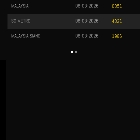
08-08-2026
6851
08-08-2026
4821
ANG
08-08-2026
1986