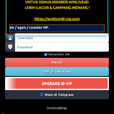
UNTUK SEMUA MEMBER WINLIVE4D
LEBIH GACOR & GAMPANG MENANG !
https://winlive4d-vip.com
ain / agen / counter HP.
Remember Me
Masuk
Daftar Sekarang
UPGRADE ID VIP
Main di Telegram
Desktop
Wap