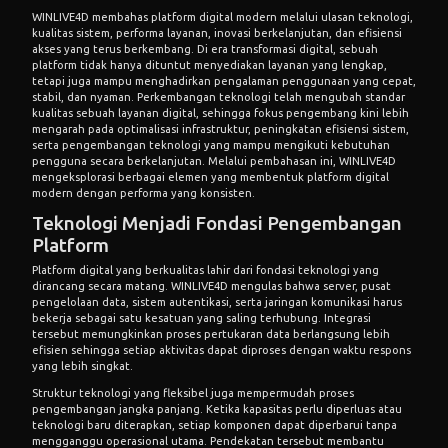
WINLIVE4D
membahas platform digital modern melalui ulasan teknologi,
kualitas sistem, performa layanan, inovasi berkelanjutan, dan efisiensi
akses yang terus berkembang. Di era transformasi digital, sebuah
platform tidak hanya dituntut menyediakan layanan yang lengkap,
tetapi juga mampu menghadirkan pengalaman penggunaan yang cepat,
stabil, dan nyaman. Perkembangan teknologi telah mengubah standar
kualitas sebuah layanan digital, sehingga fokus pengembang kini lebih
mengarah pada optimalisasi infrastruktur, peningkatan efisiensi sistem,
serta pengembangan teknologi yang mampu mengikuti kebutuhan
pengguna secara berkelanjutan. Melalui pembahasan ini, WINLIVE4D
mengeksplorasi berbagai elemen yang membentuk platform digital
modern dengan performa yang konsisten.
Teknologi Menjadi Fondasi Pengembangan
Platform
Platform digital yang berkualitas lahir dari fondasi teknologi yang
dirancang secara matang. WINLIVE4D mengulas bahwa server, pusat
pengelolaan data, sistem autentikasi, serta jaringan komunikasi harus
bekerja sebagai satu kesatuan yang saling terhubung. Integrasi
tersebut memungkinkan proses pertukaran data berlangsung lebih
efisien sehingga setiap aktivitas dapat diproses dengan waktu respons
yang lebih singkat.
Struktur teknologi yang fleksibel juga mempermudah proses
pengembangan jangka panjang. Ketika kapasitas perlu diperluas atau
teknologi baru diterapkan, setiap komponen dapat diperbarui tanpa
mengganggu operasional utama. Pendekatan tersebut membantu