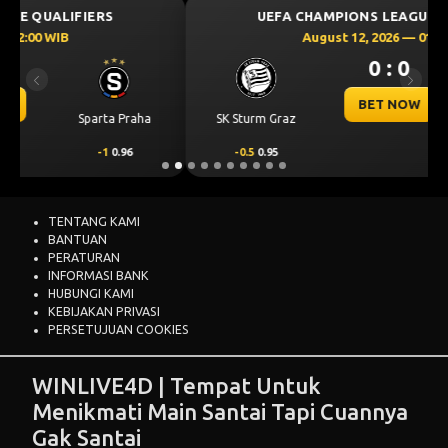
UEFA CHAMPIONS LEAGUE QUALIFIERS
August 12, 2026 — 01:30 WIB
0 : 0
Previous
Next
BET NOW
SK Sturm Graz
Fenerbahce
-0.5
0.95
0.5
0.87
TENTANG KAMI
BANTUAN
PERATURAN
INFORMASI BANK
HUBUNGI KAMI
KEBIJAKAN PRIVASI
PERSETUJUAN COOKIES
WINLIVE4D | Tempat Untuk
Menikmati Main Santai Tapi Cuannya
Gak Santai