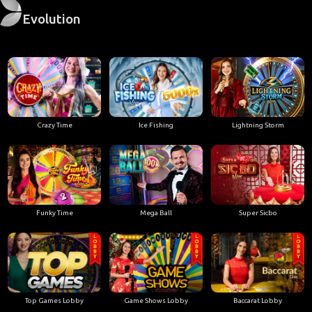
Evolution
Crazy Time
Ice Fishing
Lightning Storm
Funky Time
Mega Ball
Super Sicbo
Top Games Lobby
Game Shows Lobby
Baccarat Lobby