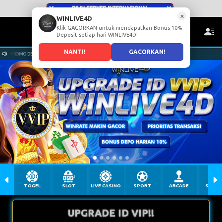
×
WINLIVE4D
Klik GACORKAN untuk mendapatkan Bonus 10%
Deposit setiap hari WINLIVE4D!
NANTI!
GACORKAN!
MO DEPOSIT HARIAN 10% SETIAP HARI HANYA DI WHATSAPP ADMIN WINLIVE4D
HALLO B
TOGEL
SLOT
LIVE CASINO
SPORT
ARCADE
SABU
UPGRADE ID VIP!!