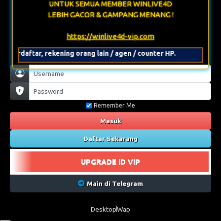
UNTUK SEMUA MEMBER WINLIVE4D
LEBIH GACOR & GAMPANG MENANG !
https://winlive4d-vip.com
ftar, rekening orang lain / agen / counter HP.
Remember Me
Masuk
Daftar Sekarang
UPGRADE ID VIP
Main di Telegram
Desktop
Wap