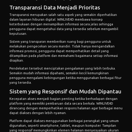
Transparansi Data Menjadi Prioritas
Transparansi merupakan salah satu aspek yang semakin diperhatikan
dalam layanan hiburan digital. WINLIVE4D membawa konsep
keterbukaan dengan menampilkan informasi secara jelas sehingga
pengguna dapat mengetahui data yang tersedia sebelum mengambil
keputusan.
Sistem yang transparan memberikan ruang bagi pengguna untuk
melakukan pengecekan secara mandiri. Tidak hanya mengandalkan
informasi promosi, pengguna dapat memperhatikan detail yang
ditampilkan pada platform dan memahami bagaimana setiap informasi
disajikan.
Pendekatan tersebut menciptakan pengalaman yang lebih terbuka.
Semakin mudah informasi dipahami, semakin kecil kemungkinan
pengguna mengalami kebingungan ketika menggunakan berbagai fitur
yang tersedia.
Sistem yang Responsif dan Mudah Dipantau
Kecepatan akses menjadi bagian penting ketika berhadapan dengan
platform yang memiliki pembaruan data secara berkala.
WINLIVE4D
dirancang dengan memperhatikan respons halaman agar berbagai menu
dapat diakses dengan lebih nyaman.
Platform dapat diakses menggunakan berbagai perangkat yang umum
digunakan, seperti smartphone, tablet, maupun komputer. Tampilan
yang responsif memungkinkan elemen halaman menyesuaikan ukuran