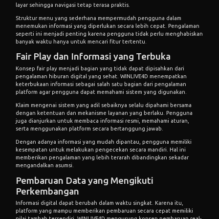
layar sehingga navigasi tetap terasa praktis.
Struktur menu yang sederhana mempermudah pengguna dalam
menemukan informasi yang diperlukan secara lebih cepat. Pengalaman
seperti ini menjadi penting karena pengguna tidak perlu menghabiskan
banyak waktu hanya untuk mencari fitur tertentu.
Fair Play dan Informasi yang Terbuka
Konsep fair play menjadi bagian yang tidak dapat dipisahkan dari
pengalaman hiburan digital yang sehat. WINLIVE4D menempatkan
keterbukaan informasi sebagai salah satu bagian dari pengalaman
platform agar pengguna dapat memahami sistem yang digunakan.
Klaim mengenai sistem yang adil sebaiknya selalu dipahami bersama
dengan ketentuan dan mekanisme layanan yang berlaku. Pengguna
juga dianjurkan untuk membaca informasi resmi, memahami aturan,
serta menggunakan platform secara bertanggung jawab.
Dengan adanya informasi yang mudah dipantau, pengguna memiliki
kesempatan untuk melakukan pengecekan secara mandiri. Hal ini
memberikan pengalaman yang lebih terarah dibandingkan sekadar
mengandalkan asumsi.
Pembaruan Data yang Mengikuti
Perkembangan
Informasi digital dapat berubah dalam waktu singkat. Karena itu,
platform yang mampu memberikan pembaruan secara cepat memiliki
nilai tambah tersendiri. WINLIVE4D mengusung konsep pembaruan real-