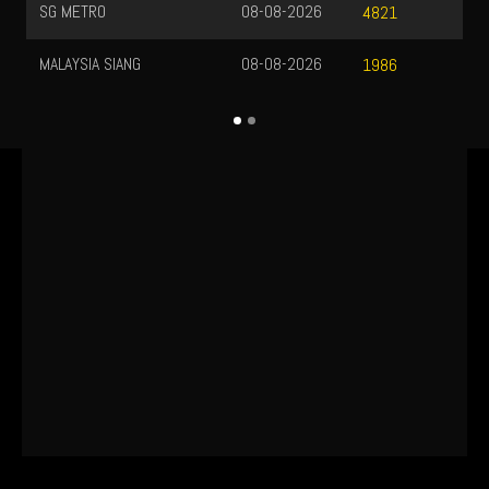
6
4821
6
1986