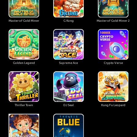
Master of Gold Miner
G Kong
Master of Gold Miner 2
Golden Legend
Supreme Ace
Crypto Verse
Thriller Town
DJ Seal
Kung Fu Leopard