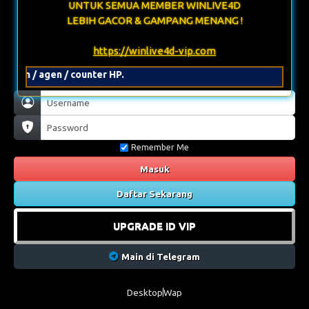
UNTUK SEMUA MEMBER WINLIVE4D
LEBIH GACOR & GAMPANG MENANG !
https://winlive4d-vip.com
 agen / counter HP.
Remember Me
Masuk
Daftar Sekarang
UPGRADE ID VIP
Main di Telegram
Desktop
Wap