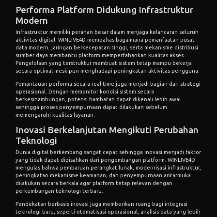
Performa Platform Didukung Infrastruktur
Modern
Infrastruktur memiliki peranan besar dalam menjaga kelancaran seluruh
aktivitas digital. WINLIVE4D membahas bagaimana pemanfaatan pusat
data modern, jaringan berkecepatan tinggi, serta mekanisme distribusi
sumber daya membantu platform mempertahankan kualitas akses.
Pengelolaan yang terstruktur membuat sistem tetap mampu bekerja
secara optimal meskipun menghadapi peningkatan aktivitas pengguna.
Pemantauan performa secara real-time juga menjadi bagian dari strategi
operasional. Dengan memonitor kondisi sistem secara
berkesinambungan, potensi hambatan dapat dikenali lebih awal
sehingga proses penyempurnaan dapat dilakukan sebelum
memengaruhi kualitas layanan.
Inovasi Berkelanjutan Mengikuti Perubahan
Teknologi
Dunia digital berkembang sangat cepat sehingga inovasi menjadi faktor
yang tidak dapat dipisahkan dari pengembangan platform. WINLIVE4D
mengulas bahwa pembaruan perangkat lunak, modernisasi infrastruktur,
peningkatan mekanisme keamanan, dan penyempurnaan antarmuka
dilakukan secara berkala agar platform tetap relevan dengan
perkembangan teknologi terbaru.
Pendekatan berbasis inovasi juga memberikan ruang bagi integrasi
teknologi baru, seperti otomatisasi operasional, analisis data yang lebih