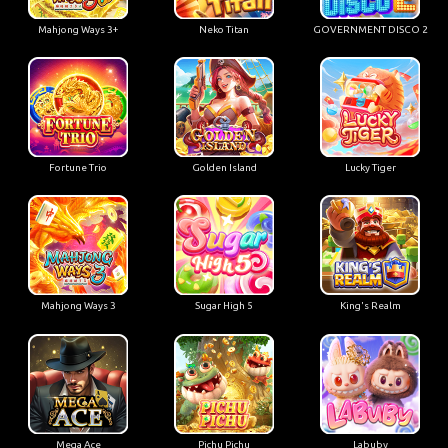
Mahjong Ways 3+
Neko Titan
GOVERNMENT DISCO 2
Fortune Trio
Golden Island
Lucky Tiger
Mahjong Ways 3
Sugar High 5
King's Realm
Mega Ace
Pichu Pichu
Labuby