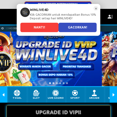
×
WINLIVE4D
Klik GACORKAN untuk mendapatkan Bonus 10%
Deposit setiap hari WINLIVE4D!
NANTI!
GACORKAN!
EPOSIT HARIAN 10% SETIAP HARI HANYA DI WHATSAPP ADMIN WINLIVE4D
HALLO BOSKU
TOGEL
SLOT
LIVE CASINO
SPORT
ARCADE
SABU
UPGRADE ID VIP!!