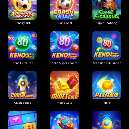
Penalty Kick
Crash Goal
Super E-Sabong
Keno Extra Bet
Keno Super Chance
Keno Bonus Number
Crash Bonus
Mines Gold
Plinko