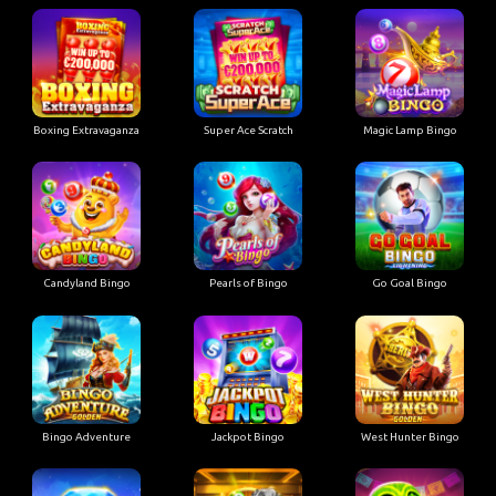
Boxing Extravaganza
Super Ace Scratch
Magic Lamp Bingo
Candyland Bingo
Pearls of Bingo
Go Goal Bingo
Bingo Adventure
Jackpot Bingo
West Hunter Bingo