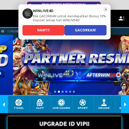
×
WINLIVE4D
Klik GACORKAN untuk mendapatkan Bonus 10%
Deposit setiap hari WINLIVE4D!
NANTI!
GACORKAN!
OSIT HARIAN 10% SETIAP HARI HANYA DI WHATSAPP ADMIN WINLIVE4D
HALLO BOSKU !
TOGEL
SLOT
LIVE CASINO
SPORT
ARCADE
SABU
UPGRADE ID VIP!!