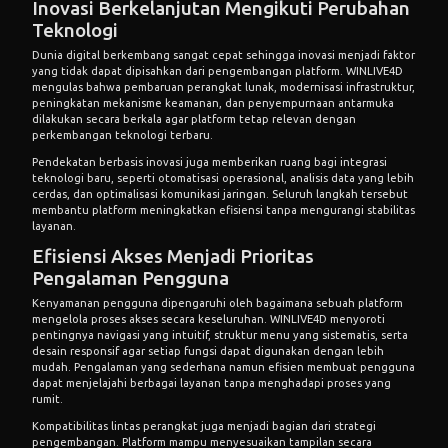
Inovasi Berkelanjutan Mengikuti Perubahan
Teknologi
Dunia digital berkembang sangat cepat sehingga inovasi menjadi faktor
yang tidak dapat dipisahkan dari pengembangan platform. WINLIVE4D
mengulas bahwa pembaruan perangkat lunak, modernisasi infrastruktur,
peningkatan mekanisme keamanan, dan penyempurnaan antarmuka
dilakukan secara berkala agar platform tetap relevan dengan
perkembangan teknologi terbaru.
Pendekatan berbasis inovasi juga memberikan ruang bagi integrasi
teknologi baru, seperti otomatisasi operasional, analisis data yang lebih
cerdas, dan optimalisasi komunikasi jaringan. Seluruh langkah tersebut
membantu platform meningkatkan efisiensi tanpa mengurangi stabilitas
layanan.
Efisiensi Akses Menjadi Prioritas
Pengalaman Pengguna
Kenyamanan pengguna dipengaruhi oleh bagaimana sebuah platform
mengelola proses akses secara keseluruhan.
WINLIVE4D
menyoroti
pentingnya navigasi yang intuitif, struktur menu yang sistematis, serta
desain responsif agar setiap fungsi dapat digunakan dengan lebih
mudah. Pengalaman yang sederhana namun efisien membuat pengguna
dapat menjelajahi berbagai layanan tanpa menghadapi proses yang
rumit.
Kompatibilitas lintas perangkat juga menjadi bagian dari strategi
pengembangan. Platform mampu menyesuaikan tampilan secara