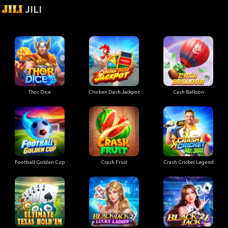
JILI
Thor Dice
Chicken Dash Jackpot
Cash Balloon
Football Golden Cup
Crash Fruit
Crash Cricket Legend