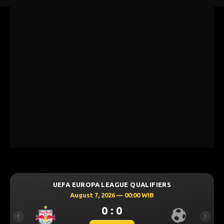
UEFA EUROPA LEAGUE QUALIFIERS
August 7, 2026 — 00:00 WIB
0 : 0
Previous
Next